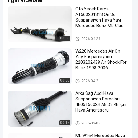
İlgili videolar
Oto Yedek Parça
A1663201313 Ön Sol
Süspansiyon Hava Yayı
Mercedes Benz ML-Class
W166 için
Mercedes Hava Süspansiyonu
00:50
2026-04-23
W220 Mercedes Air Ön
Yay Süspansiyonu
2203202438 Air Shock For
Benz 1998-2006
Mercedes Hava Süspansiyonu
00:50
2026-04-21
Arka Sağ Audi Hava
Süspansiyon Parçaları
4E0616002H A8 D3 4E İçin
Hava Amortisörü
Audi Hava Süspansiyon Parça
00:17
2025-03-05
ları
ML W164 Mercedes Hava