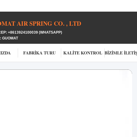
AT AIR SPRING CO. , LTD
EP: +8613924100039 (WHATSAPP)
: GUOMAT
IZDA
FABRIKA TURU
KALITE KONTROL