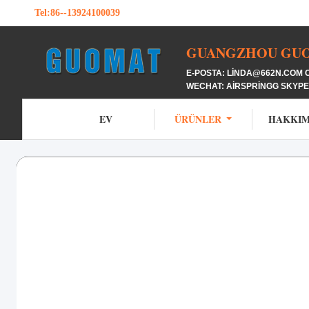
Tel:
86--13924100039
GUANGZHOU GUOM
E-POSTA: LINDA@662N.COM C
WECHAT: AIRSPRINGG SKYPE
EV
ÜRÜNLER
HAKKIM