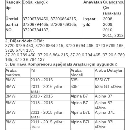
Kauçuk
Doğal kauçuk
Anavatan
Guangzhou
tip
Çin
(anakara)
Üretici
37206789450, 37206864215,
Inşaat
2008,
partisi
37206794465, 37206789165,
yılı:
2009,
NO.
37206784137,
2010,
2011, 2012
2, Diğer döviz OEM:
3720 6789 450, 3720 6864 215, 3720 6794 465, 3720 6789 165,
3720 6784 137,
37 20 6 789 450, 37 20 6 864 215, 37 20 6 794 465, 37 20 6 789
165, 37 20 6 784 137
3, Bu Hava Kompresörü aşağıdaki Araçlar için uygundur:
Araba
Yıl
Araba
Araba Detayları
markası
Modeli
BMW
2010 - 2016
535i
535i GT
BMW
2011 - 2016 yılları
535i
535i GT xDrive
arası
BMW
2013 - 2015
Alpina B7
Alpina B7
BMW
2013 - 2015
Alpina B7
Alpina B7
xDrive
BMW
2011 - 2015 yılları
Alpina B7L
Alpina B7L
arası
BMW
2011 - 2015 yılları
Alpina B7L
Alpina B7L
arası
xDrive