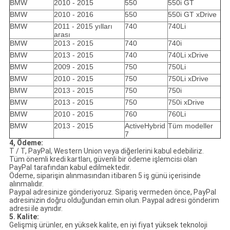
BMW
2010 - 2015
550
550i GT
BMW
2010 - 2016
550
550i GT xDrive
BMW
2011 - 2015 yılları
740
740Li
arası
BMW
2013 - 2015
740
740i
BMW
2013 - 2015
740
740Li xDrive
BMW
2009 - 2015
750
750Li
BMW
2010 - 2015
750
750Li xDrive
BMW
2013 - 2015
750
750i
BMW
2013 - 2015
750
750i xDrive
BMW
2010 - 2015
760
760Li
BMW
2013 - 2015
ActiveHybrid
Tüm modeller
7
4, Ödeme:
T / T, PayPal, Western Union veya diğerlerini kabul edebiliriz.
Tüm önemli kredi kartları, güvenli bir ödeme işlemcisi olan
PayPal tarafından kabul edilmektedir.
Ödeme, siparişin alınmasından itibaren 5 iş günü içerisinde
alınmalıdır.
Paypal adresinize gönderiyoruz. Sipariş vermeden önce, PayPal
adresinizin doğru olduğundan emin olun. Paypal adresi gönderim
adresi ile aynıdır.
5. Kalite:
Gelişmiş ürünler, en yüksek kalite, en iyi fiyat yüksek teknoloji