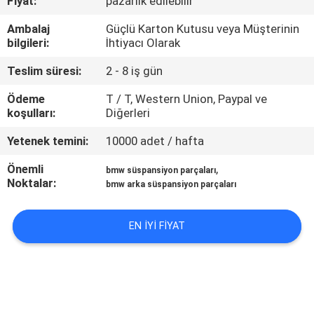
Fiyat:
pazarlık edilebilir
KONTROL
Ambalaj
Güçlü Karton Kutusu veya Müşterinin
bilgileri:
İhtiyacı Olarak
BIZIMLE
Teslim süresi:
2 - 8 iş gün
ILETIŞIME
GEÇIN
Ödeme
T / T, Western Union, Paypal ve
koşulları:
Diğerleri
Yetenek temini:
10000 adet / hafta
BIR
TEKLIF
Önemli
,
bmw süspansiyon parçaları
Noktalar:
bmw arka süspansiyon parçaları
ISTEĞI
EN IYI FIYAT
SITE
HARITASI
PRIVACY