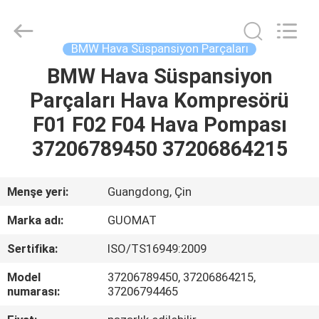
GUOMAT
AIR
SPRING
CO.
,
BMW Hava Süspansiyon Parçaları
LTD.
All
Rights
BMW Hava Süspansiyon
EV
Reserved.
Parçaları Hava Kompresörü
ÜRÜN:%
F01 F02 F04 Hava Pompası
S
37206789450 37206864215
HAKKIMIZDA
Menşe yeri:
Guangdong, Çin
Marka adı:
GUOMAT
FABRIKA
Sertifika:
ISO/TS16949:2009
TURU
Model
37206789450, 37206864215,
numarası:
37206794465
KALITE