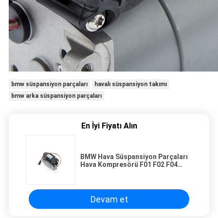
bmw süspansiyon parçaları
havalı süspansiyon takımı
bmw arka süspansiyon parçaları
En İyi Fiyatı Alın
BMW Hava Süspansiyon Parçaları
Hava Kompresörü F01 F02 F04
Hava Pompası 37206789450
37206864215
Devam et