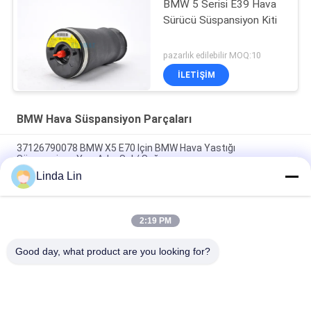
BMW 5 Serisi E39 Hava
Sürücü Süspansiyon Kiti
pazarlık edilebilir MOQ:10
İLETIŞIM
BMW Hava Süspansiyon Parçaları
37126790078 BMW X5 E70 Için BMW Hava Yastığı
Süspansiyon Yayı Arka Sol / Sağ
Linda Lin
2009-2015 F04 , F02 Chassis Rear One Pair Air Spring Strut
37106791676 / 37126791675
2:19 PM
Ön Sağ Hava Yaylı Çantaları Değiştirin 00-06 BMW X5 E53 4 -
Köşe Tesviye
Good day, what product are you looking for?
Popüler Kategoriler
Tüm