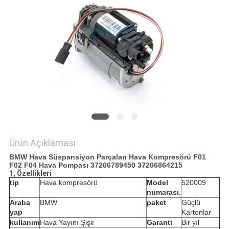
POLICY
Ürün Açıklaması
BMW Hava Süspansiyon Parçaları Hava Kompresörü F01
F02 F04 Hava Pompası 37206789450 37206864215
1, Özellikleri
tip
Hava kompresörü
Model
520009
numarası.
Araba
BMW
paket
Güçlü
yap
Kartonlar
kullanım
Hava Yayını Şişir
Garanti
Bir yıl