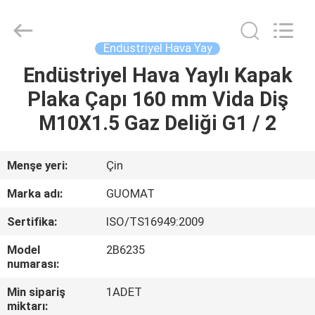
GUOMAT
AIR
SPRING
CO.
,
Endüstriyel Hava Yay
LTD.
All
Rights
Endüstriyel Hava Yaylı Kapak
EV
Reserved.
Plaka Çapı 160 mm Vida Diş
ÜRÜN:%
M10X1.5 Gaz Deliği G1 / 2
S
Menşe yeri:
Çin
HAKKIMIZDA
Marka adı:
GUOMAT
Sertifika:
ISO/TS16949:2009
FABRIKA
Model
2B6235
TURU
numarası:
Min sipariş
1ADET
KALITE
miktarı: