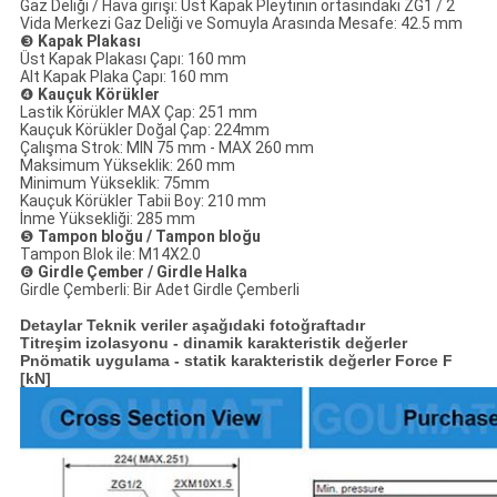
Gaz Deliği / Hava girişi: Üst Kapak Pleytının ortasındaki ZG1 / 2
Vida Merkezi Gaz Deliği ve Somuyla Arasında Mesafe: 42.5 mm
❸
Kapak Plakası
Üst Kapak Plakası Çapı: 160 mm
Alt Kapak Plaka Çapı: 160 mm
❹
Kauçuk Körükler
Lastik Körükler MAX Çap: 251 mm
Kauçuk Körükler Doğal Çap: 224mm
Çalışma Strok: MIN 75 mm - MAX 260 mm
Maksimum Yükseklik: 260 mm
Minimum Yükseklik: 75mm
Kauçuk Körükler Tabii Boy: 210 mm
İnme Yüksekliği: 285 mm
❺
Tampon bloğu / Tampon bloğu
Tampon Blok ile: M14X2.0
❻
Girdle Çember / Girdle Halka
Girdle Çemberli: Bir Adet Girdle Çemberli
Detaylar Teknik veriler aşağıdaki fotoğraftadır
Titreşim izolasyonu - dinamik karakteristik değerler
Pnömatik uygulama - statik karakteristik değerler Force F
[kN]