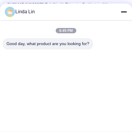
GUOMAT 1K130070 Tek Küçük Titreşim Endüstriyel Hava
Bahar Bakınız Goodyear 1B5-500
Linda Lin
Kauçuk Çelik EB-165-65 Festo Hava Yaylı Aktüatör Contitech
FS70-7
6:45 PM
Vibracoustic V1B20 305mm Tek Katlı Körük 230116-1
Good day, what product are you looking for?
Popüler Kategoriler
Tüm
Süspansiyon Hava 
Endüstriyel Hava Yay
Yayı
Hava Süspansiyon 
Goodyear Hava Yayı
Kompresörü
Mercedes Hava 
BMW Hava 
Süspansiyonu
Süspansiyon 
Parçaları
Audi Hava 
Land Rover Hava Yay
Süspansiyon 