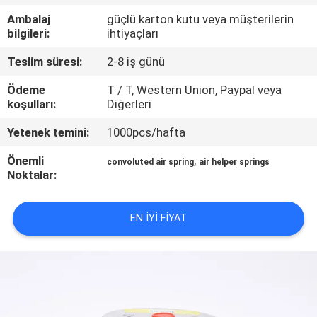
KONTROL
Ambalaj
güçlü karton kutu veya müşterilerin
bilgileri:
ihtiyaçları
BIZIMLE
Teslim süresi:
2-8 iş günü
ILETIŞIME
Ödeme
T / T, Western Union, Paypal veya
GEÇIN
koşulları:
Diğerleri
Yetenek temini:
1000pcs/hafta
BIR
Önemli
,
convoluted air spring
air helper springs
TEKLIF
Noktalar:
ISTEĞI
EN IYI FIYAT
SITE
HARITASI
PRIVACY