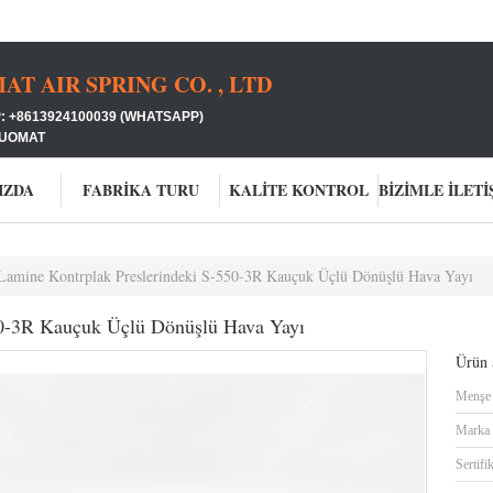
 AIR SPRING CO. , LTD
: +8613924100039 (WHATSAPP)
GUOMAT
IZDA
FABRIKA TURU
KALITE KONTROL
Lamine Kontrplak Preslerindeki S-550-3R Kauçuk Üçlü Dönüşlü Hava Yayı
50-3R Kauçuk Üçlü Dönüşlü Hava Yayı
Ürün a
Menşe 
Marka 
Sertifi