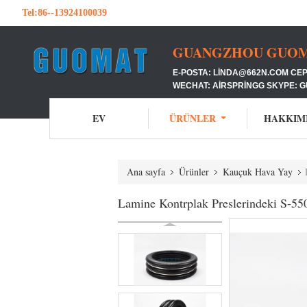
Tel:
86--13924100039
GUANGZHOU GUOMAT
E-POSTA: LINDA@662N.COM CEP
WECHAT: AIRSPRINGG SKYPE: 
EV
ÜRÜNLER
HAKKIM
Ana sayfa
Ürünler
Kauçuk Hava Yay
Lamine Kontrplak Preslerindeki S-5