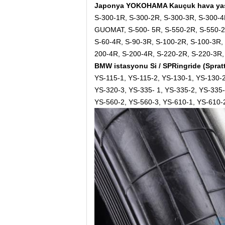
Japonya YOKOHAMA Kauçuk hava yastığı
S-300-1R, S-300-2R, S-300-3R, S-300-4
GUOMAT, S-500- 5R, S-550-2R, S-550-2R
S-60-4R, S-90-3R, S-100-2R, S-100-3R, 
200-4R, S-200-4R, S-220-2R, S-220-3R,
BMW istasyonu Si / SPRingride (Spratt)
YS-115-1, YS-115-2, YS-130-1, YS-130-2
YS-320-3, YS-335- 1, YS-335-2, YS-335-
YS-560-2, YS-560-3, YS-610-1, YS-610-2