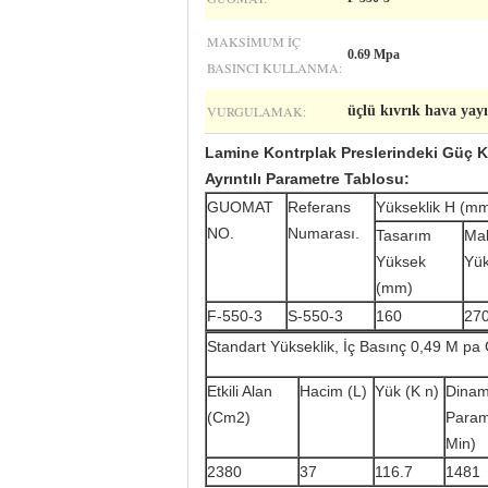
MAKSIMUM İÇ
0.69 Mpa
BASINCI KULLANMA:
VURGULAMAK:
üçlü kıvrık hava yayı
Lamine Kontrplak Preslerindeki Güç K
Ayrıntılı Parametre Tablosu:
GUOMAT
Referans
Yükseklik H (m
NO.
Numarası.
Tasarım
Ma
Yüksek
Yü
(mm)
F-550-3
S-550-3
160
27
Standart Yükseklik, İç Basınç 0,49 M pa
Etkili Alan
Hacim (L)
Yük (K n)
Dinam
(Cm2)
Parame
Min)
2380
37
116.7
1481