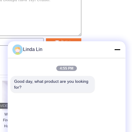
İletişim
Linda Lin
4:55 PM
Good day, what product are you looking 
for?
W01-R58-4044
G1/2 Hava Deliği
Firestone Kauçuk
Contitech Kauçuk
Hava Yayı 12X2
Hava Yastıkları FS
Hava Körüğü Tarım
76-7 DI CR Yarım