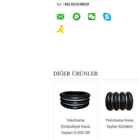
Tel:
+8613924100039
DIĞER ÜRÜNLER
Yokohama
Yokohama Hava
Endüstriyel Hava
Yayları Körükler
Yayları S-500-3R