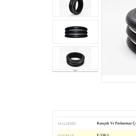
MALZEME:
Kauçuk Ve Paslanmaz Çe
GUOMAT:
F-550-3