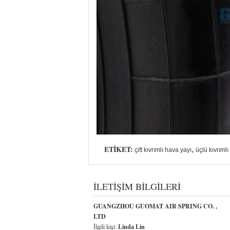
ETIKET:
,
çift kıvrımlı hava yayı
üçlü kıvrıml
İLETIŞIM BILGILERI
GUANGZHOU GUOMAT AIR SPRING CO. ,
LTD
İlgili kişi:
Linda Lin