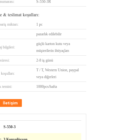
numarası:
S-550-3R
 & teslimat koşulları:
ariş miktarı:
1 pc
pazarlık edilebilir
güçlü karton kutu veya
 bilgileri:
müşterilerin ihtiyaçları
süresi:
2-8 iş günü
T / T, Western Union, paypal
koşulları:
veya diğerleri
k temini:
1000pcs/hafta
İletişim
S-550-3
:
3 Konvolüsyon