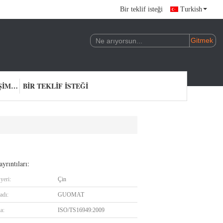
Bir teklif isteği
Turkish
BIZIMLE ILETIŞIME GEÇIN
BIR TEKLIF ISTEĞI
yrıntıları:
yeri:
Çin
adı:
GUOMAT
ka:
ISO/TS16949:2009