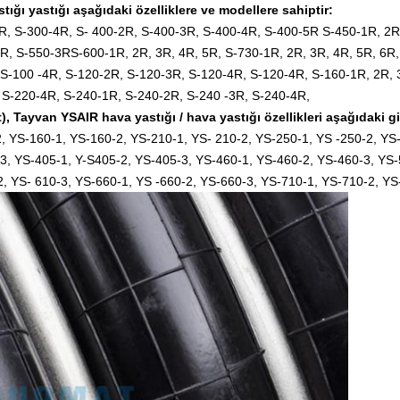
 yastığı aşağıdaki özelliklere ve modellere sahiptir:
R, S-300-4R, S- 400-2R, S-400-3R, S-400-4R, S-400-5R S-450-1R, 2R
, S-550-3RS-600-1R, 2R, 3R, 4R, 5R, S-730-1R, 2R, 3R, 4R, 5R, 6R, 
S-100 -4R, S-120-2R, S-120-3R, S-120-4R, S-120-4R, S-160-1R, 2R, 
 S-220-4R, S-240-1R, S-240-2R, S-240 -3R, S-240-4R,
, Tayvan YSAIR hava yastığı / hava yastığı özellikleri aşağıdaki gi
, YS-160-1, YS-160-2, YS-210-1, YS- 210-2, YS-250-1, YS -250-2, YS
3, YS-405-1, Y-S405-2, YS-405-3, YS-460-1, YS-460-2, YS-460-3, YS-
, YS- 610-3, YS-660-1, YS -660-2, YS-660-3, YS-710-1, YS-710-2, YS