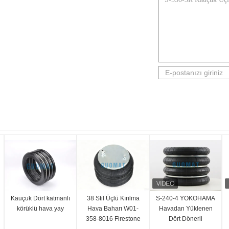
Kauçuk Dört katmanlı
38 Stil Üçlü Kırılma
S-240-4 YOKOHAMA
körüklü hava yay
Hava Baharı W01-
Havadan Yüklenen
358-8016 Firestone
Dört Dönerli
Kauçuk Bellows
Havadan Yüklenen