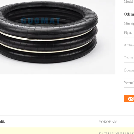
Model 
Ödeme
Min sip
Fiyat:
Ambalaj
Teslim 
Ödeme 
Yetene
YOKOHAM:
lik
KATMAN NUMARASI