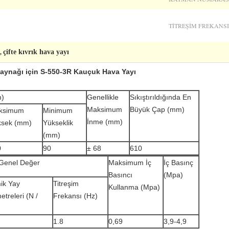
TITREŞIM FREKANSI
çifte kıvrık hava yayı
,
aynağı için S-550-3R Kauçuk Hava Yayı
m)
Genellikle
Sıkıştırıldığında En
Maksimum
Büyük Çap (mm)
ksimum
Minimum
İnme (mm)
ksek (mm)
Yükseklik
(mm)
0
90
± 68
610
 Genel Değer
Maksimum İç
İç Basınç
Basıncı
(Mpa)
ik Yay
Titreşim
Kullanma (Mpa)
treleri (N /
Frekansı (Hz)
1.8
0,69
3,9-4,9