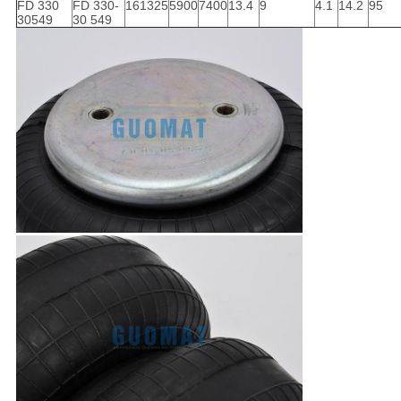
FD 330
FD 330-
161325
5900
7400
13.4
9
4.1
14.2
95
30549
30 549