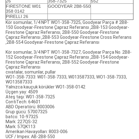
26
358-7325
552
FIRESTONE W01
GOODYEAR 2B8-550
358 0142
PIRELLI 26
Kör somunlar, 1/4 NPT WO1-358-7325, Goodyear Parça # 2B8-
150 Goodyear-Firestone Çapraz Referansı ‚2B8-153 Goodyear-
Firestone Çapraz Referansı‚ 2B8-550 Goodyear-Firestone
Çapraz Referansı ‚2B8-553 Goodyear-Firestone Cross Referans
‚2B8-554 Goodyear-Firestone Çapraz Referansı
Kör somunlar, 3/4 NPT WO1-358-7327, Goodyear Parça No. 2B8-
152 Goodyear-Firestone Çapraz Referansı ‚2B8-154 Goodyear-
Firestone Çapraz Referansı‚ 2B8-552 Goodyear-Firestone
Çapraz Referansı
cıvatalar, somunlar, pullar
WO1-358-7333: W01-358-7333, W013587333, WO1-358-7333,
WO13587333
Yalnızca kauçuk körükler WO1-358-0142
Üçgen yay: 4509
Ateş taşı: W01-358-7325
ContiTech: 64601
ABD Operatörü: 8003006
Grup gücü: 57007325
batco: 10-97325
Mark: 227QS-32
Mark: 57QK113
Amerikan Havayolları: 8003-006
UCF / Impex: AB-2B8-550