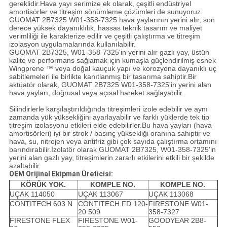
gereklidir.Hava yayı serimize ek olarak, çeşitli endüstriyel
amortisörler ve titreşim sönümleme çözümleri de sunuyoruz.
GUOMAT 2B7325 W01-358-7325 hava yaylarının yerini alır, son
derece yüksek dayanıklılık, hassas teknik tasarım ve maliyet
verimliliği ile karakterize edilir ve çeşitli çalıştırma ve titreşim
izolasyon uygulamalarında kullanılabilir.
GUOMAT 2B7325, W01-358-7325'in yerini alır gazlı yay, üstün
kalite ve performans sağlamak için kumaşla güçlendirilmiş esnek
Wingprene ™ veya doğal kauçuk yapı ve korozyona dayanıklı uç
sabitlemeleri ile birlikte kanıtlanmış bir tasarıma sahiptir.Bir
aktüatör olarak, GUOMAT 2B7325 W01-358-7325'in yerini alan
hava yayları, doğrusal veya açısal hareket sağlayabilir.
Silindirlerle karşılaştırıldığında titreşimleri izole edebilir ve aynı
zamanda yük yüksekliğini ayarlayabilir ve farklı yüklerde tek tip
titreşim izolasyonu etkileri elde edebilirler.Bu hava yayları (hava
amortisörleri) iyi bir strok / basınç yüksekliği oranına sahiptir ve
hava, su, nitrojen veya antifriz gibi çok sayıda çalıştırma ortamını
barındırabilir.İzolatör olarak GUOMAT 2B7325, W01-358-7325'in
yerini alan gazlı yay, titreşimlerin zararlı etkilerini etkili bir şekilde
azaltabilir.
OEM Orijinal Ekipman Üreticisi:
KÖRÜK YOK.
KOMPLE NO.
KOMPLE NO.
UÇAK 114050
UÇAK 113067
UÇAK 113068
CONTITECH 603 N
CONTITECH FD 120-
FIRESTONE W01-
20 509
358-7327
FIRESTONE FLEX
FIRESTONE W01-
GOODYEAR 2B8-