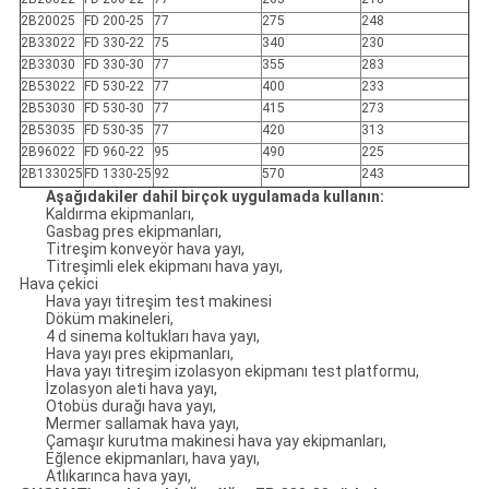
2B20025
FD 200-25
77
275
248
2B33022
FD 330-22
75
340
230
2B33030
FD 330-30
77
355
283
2B53022
FD 530-22
77
400
233
2B53030
FD 530-30
77
415
273
2B53035
FD 530-35
77
420
313
2B96022
FD 960-22
95
490
225
2B133025
FD 1330-25
92
570
243
Aşağıdakiler dahil birçok uygulamada kullanın:
Kaldırma ekipmanları,
Gasbag pres ekipmanları,
Titreşim konveyör hava yayı,
Titreşimli elek ekipmanı hava yayı,
Hava çekici
Hava yayı titreşim test makinesi
Döküm makineleri,
4 d sinema koltukları hava yayı,
Hava yayı pres ekipmanları,
Hava yayı titreşim izolasyon ekipmanı test platformu,
İzolasyon aleti hava yayı,
Otobüs durağı hava yayı,
Mermer sallamak hava yayı,
Çamaşır kurutma makinesi hava yay ekipmanları,
Eğlence ekipmanları, hava yayı,
Atlıkarınca hava yayı,