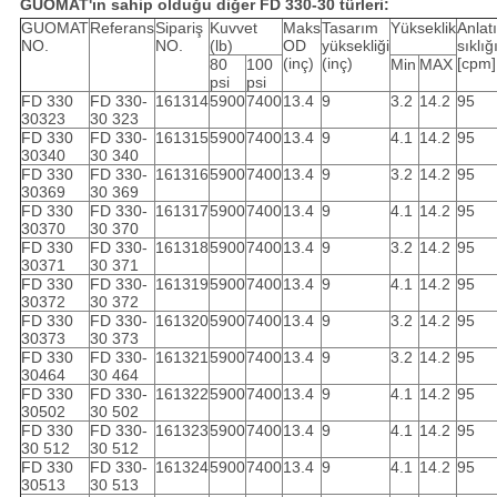
GUOMAT'ın sahip olduğu diğer FD 330-30 türleri:
GUOMAT
Referans
Sipariş
Kuvvet
Maks
Tasarım
Yükseklik
Anlat
NO.
NO.
(lb)
OD
yüksekliği
sıklığ
(inç)
(inç)
[cpm]
80
100
Min
MAX
psi
psi
FD 330
FD 330-
161314
5900
7400
13.4
9
3.2
14.2
95
30323
30 323
FD 330
FD 330-
161315
5900
7400
13.4
9
4.1
14.2
95
30340
30 340
FD 330
FD 330-
161316
5900
7400
13.4
9
3.2
14.2
95
30369
30 369
FD 330
FD 330-
161317
5900
7400
13.4
9
4.1
14.2
95
30370
30 370
FD 330
FD 330-
161318
5900
7400
13.4
9
3.2
14.2
95
30371
30 371
FD 330
FD 330-
161319
5900
7400
13.4
9
4.1
14.2
95
30372
30 372
FD 330
FD 330-
161320
5900
7400
13.4
9
3.2
14.2
95
30373
30 373
FD 330
FD 330-
161321
5900
7400
13.4
9
3.2
14.2
95
30464
30 464
FD 330
FD 330-
161322
5900
7400
13.4
9
4.1
14.2
95
30502
30 502
FD 330
FD 330-
161323
5900
7400
13.4
9
4.1
14.2
95
30 512
30 512
FD 330
FD 330-
161324
5900
7400
13.4
9
4.1
14.2
95
30513
30 513