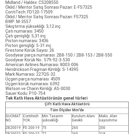
Midland / Haldex: CS208550
Öklid / Meritor Satış Sonrası Pazarı: E-FS7325
ContiTech: FD120-17509
Öklid / Meritor Satış Sonrası Pazarı: FS7325
BWP: M-3557
Sıkıştırma yüksekliği: 3,12 inç
Çatı numarası: 3450
Çatı genişliği: 5,31 inç
Piston numarası: 3436
Piston genişliği: 5-31 inç
Firestone Körük Sayısı: 26
Goodyear parça numarası: 2B8-150 / 2B8-153 / 2B8-550
Goodyear Körük No.: 579-92-3-530
American Airlines Numarası: 8003-006
Hendrickson Fragman Kimliği: S-14395
Mark Numarası: 227QS-32
Üçgen parça numarası: 4509
Üçgen körük numarası: 6392
Watson ve Charin Kimliği: AS-0030
Sauer Kodu: P10-754
Tek Katlı Hava Aktüatörünün genel türleri
Çift Katlı Hava Aktüatörü
Tüm Ölçüler Mm'de
GUOMAT
Contitech
Min.Tasarım
Kurulum Alanı
Maks. Alan
NO.
YOK.
yüksekliği
Gerekli
sayısıİnme
2B20019
FD 200-19
75
265
200
2B20022
FD 200-22
77
265
218