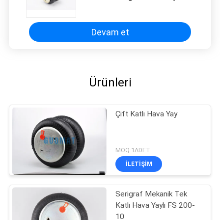
için Kuvvet Cihazları 2B8-550
Devam et
Ürünleri
Çift Katlı Hava Yay
MOQ:1ADET
İLETIŞIM
Serigraf Mekanik Tek
Katlı Hava Yaylı FS 200-
10