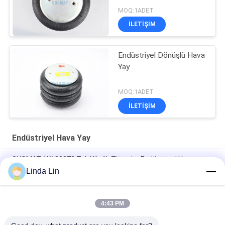
MOQ:1ADET
İLETIŞIM
Endüstriyel Dönüşlü Hava
Yay
MOQ:1ADET
İLETIŞIM
Endüstriyel Hava Yay
GUOMAT 1K130070 Tek Küçük Titreşim Endüstriyel Hava
Bahar Bakınız Goodyear 1B5-500
Linda Lin
Kauçuk Çelik EB-165-65 Festo Hava Yaylı Aktüatör Contitech
FS70-7
4:43 PM
Vibracoustic V1B20 305mm Tek Katlı Körük 230116-1