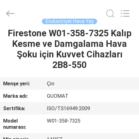
GUOMAT
AIR
SPRING
CO.
,
Endüstriyel Hava Yay
LTD.
All
Rights
Firestone W01-358-7325 Kalıp
EV
Reserved.
Kesme ve Damgalama Hava
ÜRÜN:%
Şoku için Kuvvet Cihazları
S
2B8-550
HAKKIMIZDA
Menşe yeri:
Çin
Marka adı:
GUOMAT
FABRIKA
Sertifika:
ISO/TS16949:2009
TURU
Model
W01-358-7325
numarası:
KALITE