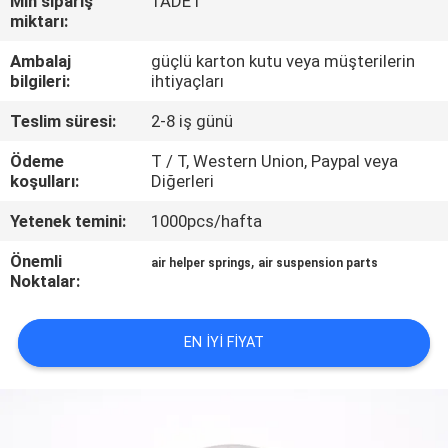
Min sipariş
1ADET
KONTROL
miktarı:
Ambalaj
güçlü karton kutu veya müşterilerin
BIZIMLE
bilgileri:
ihtiyaçları
ILETIŞIME
Teslim süresi:
2-8 iş günü
GEÇIN
Ödeme
T / T, Western Union, Paypal veya
koşulları:
Diğerleri
BIR
Yetenek temini:
1000pcs/hafta
TEKLIF
Önemli
,
air helper springs
air suspension parts
ISTEĞI
Noktalar:
SITE
EN IYI FIYAT
HARITASI
PRIVACY