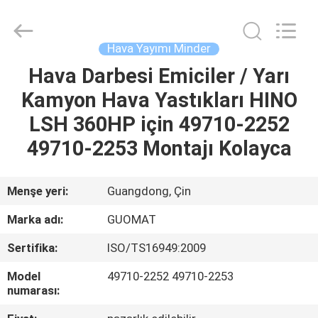
GUOMAT
AIR
SPRING
CO.
,
Hava Yayımı Minder
LTD.
All
Rights
Hava Darbesi Emiciler / Yarı
EV
Reserved.
Kamyon Hava Yastıkları HINO
ÜRÜN:%
LSH 360HP için 49710-2252
S
49710-2253 Montajı Kolayca
HAKKIMIZDA
Menşe yeri:
Guangdong, Çin
Marka adı:
GUOMAT
FABRIKA
Sertifika:
ISO/TS16949:2009
TURU
Model
49710-2252 49710-2253
numarası:
KALITE