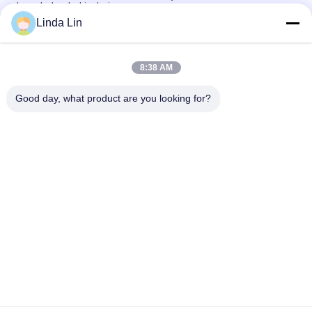
hava bahar bakiyeleri
Linda Lin
95148-00Z17 Kabin Hava Yayı Nissan Yudi Aslan Ön Hava
Amortisörü
8:38 AM
Nissan Ön Kol Tipi Haddeleme Lob Hava Bahar Yastık Sürücü
Koltukları 95148-00Z11
Good day, what product are you looking for?
Popüler Kategoriler
Tüm
Süspansiyon Hava 
Endüstriyel Hava Yay
Yayı
Hava Süspansiyon 
Goodyear Hava Yayı
Kompresörü
Mercedes Hava 
BMW Hava 
Süspansiyonu
Süspansiyon 
Parçaları
Audi Hava 
Land Rover Hava Yay
Süspansiyon 