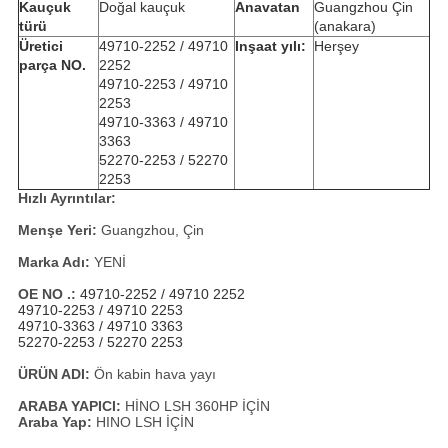
Kauçuk
Doğal kauçuk
Anavatan
Guangzhou Çin
türü
(anakara)
Üretici
49710-2252 /
49710
Inşaat yılı:
Herşey
parça NO.
2252
49710-2253 /
49710
2253
49710-3363 /
49710
3363
52270-2253 /
52270
2253
Hızlı Ayrıntılar:
Menşe Yeri:
Guangzhou, Çin
Marka Adı:
YENİ
OE NO .:
49710-2252 /
49710 2252
49710-2253 /
49710 2253
49710-3363 /
49710 3363
52270-2253 /
52270 2253
ÜRÜN ADI:
Ön kabin hava yayı
ARABA YAPICI:
HİNO LSH 360HP İÇİN
Araba Yap:
HINO LSH İÇİN