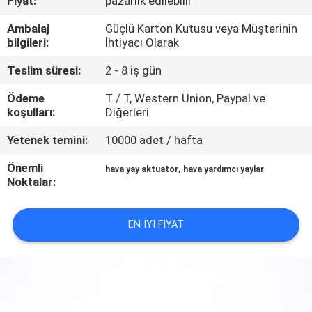
Fiyat:
pazarlık edilebilir
KONTROL
Ambalaj
Güçlü Karton Kutusu veya Müşterinin
bilgileri:
İhtiyacı Olarak
BIZIMLE
Teslim süresi:
2 - 8 iş gün
ILETIŞIME
GEÇIN
Ödeme
T / T, Western Union, Paypal ve
koşulları:
Diğerleri
Yetenek temini:
10000 adet / hafta
BIR
TEKLIF
Önemli
,
hava yay aktuatör
hava yardımcı yaylar
Noktalar:
ISTEĞI
EN IYI FIYAT
SITE
HARITASI
PRIVACY