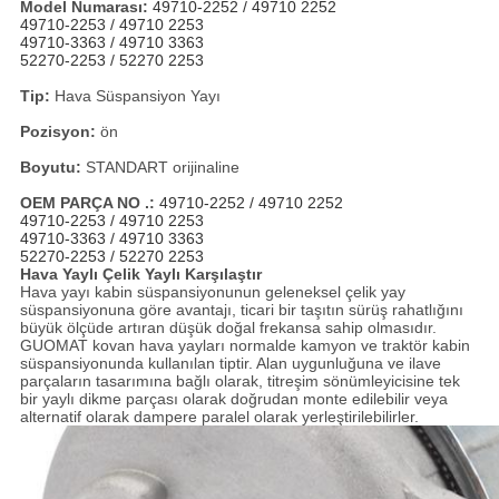
Model Numarası:
49710-2252 /
49710 2252
49710-2253 /
49710 2253
49710-3363 /
49710 3363
52270-2253 /
52270 2253
Tip:
Hava Süspansiyon Yayı
Pozisyon:
ön
Boyutu:
STANDART orijinaline
OEM PARÇA NO .:
49710-2252 /
49710 2252
49710-2253 /
49710 2253
49710-3363 /
49710 3363
52270-2253 /
52270 2253
Hava Yaylı Çelik Yaylı Karşılaştır
Hava yayı kabin süspansiyonunun geleneksel çelik yay
süspansiyonuna göre avantajı, ticari bir taşıtın sürüş rahatlığını
büyük ölçüde artıran düşük doğal frekansa sahip olmasıdır.
GUOMAT kovan hava yayları normalde kamyon ve traktör kabin
süspansiyonunda kullanılan tiptir.
Alan uygunluğuna ve ilave
parçaların tasarımına bağlı olarak, titreşim sönümleyicisine tek
bir yaylı dikme parçası olarak doğrudan monte edilebilir veya
alternatif olarak dampere paralel olarak yerleştirilebilirler.