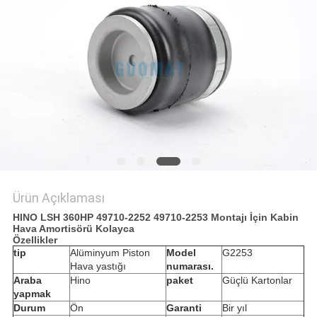
POLICY
Ürün Açıklaması
HINO LSH 360HP 49710-2252 49710-2253 Montajı İçin Kabin
Hava Amortisörü Kolayca
Özellikler
tip
Alüminyum Piston
Model
G2253
Hava yastığı
numarası.
Araba
Hino
paket
Güçlü Kartonlar
yapmak
Durum
Ön
Garanti
Bir yıl