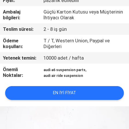
Fiyat:
pazarlık edilebilir
KONTROL
Ambalaj
Güçlü Karton Kutusu veya Müşterinin
bilgileri:
İhtiyacı Olarak
BIZIMLE
Teslim süresi:
2 - 8 iş gün
ILETIŞIME
GEÇIN
Ödeme
T / T, Western Union, Paypal ve
koşulları:
Diğerleri
Yetenek temini:
10000 adet / hafta
BIR
TEKLIF
Önemli
,
audi a6 suspension parts
Noktalar:
audi air ride suspension
ISTEĞI
EN IYI FIYAT
SITE
HARITASI
PRIVACY