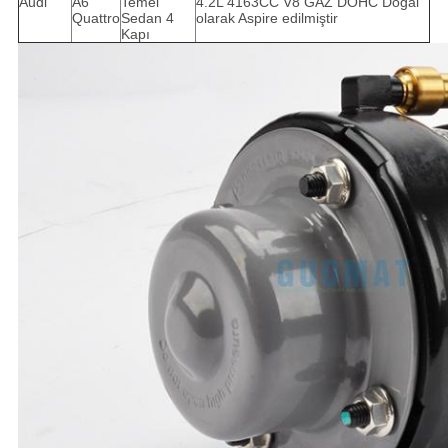
Audi
A6
Temel
4.2L 4163CC V8 GAZ DOHC Doğal
Quattro
Sedan 4
olarak Aspire edilmiştir
Kapı