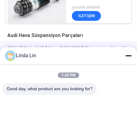
pazarlık edilebilir
İLETIŞIM
Audi Hava Süspansiyon Parçaları
2010-2016 Audi A8 D4 için 4H0616039T Süspansiyon Hava Yay
Linda Lin
4Z7616051A Rear Left Air Suspension Strut / Audi Allroad Air
Suspension Replacement
7:20 PM
Audi Hava Süspansiyon Parçaları 4Z7616051D 4Z7616051B A6
/ C5 4b Allroad Quattro Cephe
Good day, what product are you looking for?
Popüler Kategoriler
Tüm
Süspansiyon Hava 
Endüstriyel Hava Yay
Yayı
Hava Süspansiyon 