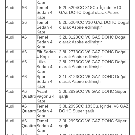
Kapı
Audi
S6
Temel
5.2L 5204CC 318Cu.
İçinde.
V10
Sedan 4
GAZ DOHC Doğal olarak Aspire
Kapı
Audi
S6
Temel
5.2L 5204CC V10 GAZ DOHC Doğal
Sedan 4
olarak Aspire edilmiştir
Kapı
Audi
A6
Temel
3.2L 3123CC V6 GAS DOHC Doğal
Sedan 4
olarak Aspire edilmiştir
Kapı
Audi
A6
Elit Sedan
2.8L 2773CC V6 GAZ DOHC Doğal
4 Kapı
olarak Aspire edilmiştir
Audi
A6
Lüks
2.8L 2773CC V6 GAZ DOHC Doğal
Sedan 4
olarak Aspire edilmiştir
Kapı
Audi
A6
Spor
3.1L 3123CC V6 GAZ DOHC Doğal
Sedan 4
olarak Aspire edilmiştir
Kapı
Audi
A6
Avant
3.0L 2995CC V6 GAZ DOHC Süper
Quattro
Vagonu 4
şarjlı
Kapı
Audi
A6
Temel
3.0L 2995CC 183Cu.
İçinde.
V6 GAZ
Quattro
Sedan 4
DOHC Süper şarjlı
Kapı
Audi
A6
Temel
3.0L 2995CC V6 GAZ DOHC Süper
Quattro
Sedan 4
şarjlı
Kapı