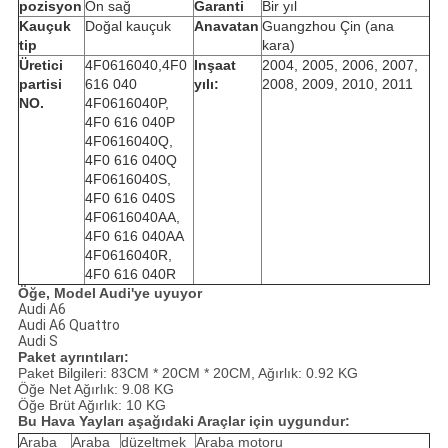
pozisyon
Ön sağ
Garanti
Bir yıl
Kauçuk
Doğal kauçuk
Anavatan
Guangzhou Çin (ana
tip
kara)
Üretici
4F0616040,4F0
Inşaat
2004, 2005, 2006, 2007,
partisi
616 040
yılı:
2008, 2009, 2010, 2011
NO.
4F0616040P,
4F0 616 040P
4F0616040Q,
4F0 616 040Q
4F0616040S,
4F0 616 040S
4F0616040AA,
4F0 616 040AA
4F0616040R,
4F0 616 040R
Öğe, Model Audi'ye uyuyor
Audi A6
Audi A6 Quattro
Audi S
Paket ayrıntıları:
Paket Bilgileri: 83CM * 20CM * 20CM, Ağırlık: 0.92 KG
Öğe Net Ağırlık: 9.08 KG
Öğe Brüt Ağırlık: 10 KG
Bu Hava Yayları aşağıdaki Araçlar için uygundur:
Araba
Araba
düzeltmek
Araba motoru