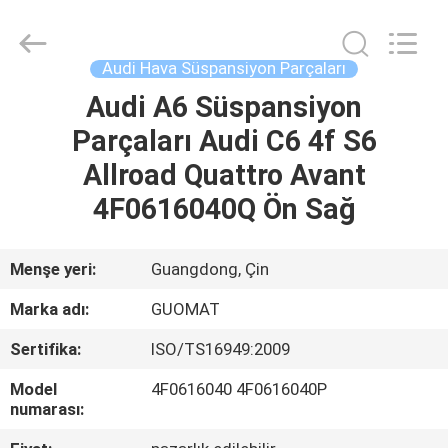
GUOMAT
AIR
SPRING
CO.
,
Audi Hava Süspansiyon Parçaları
LTD.
All
Rights
Audi A6 Süspansiyon
EV
Reserved.
Parçaları Audi C6 4f S6
ÜRÜN:%
Allroad Quattro Avant
S
4F0616040Q Ön Sağ
HAKKIMIZDA
Menşe yeri:
Guangdong, Çin
Marka adı:
GUOMAT
FABRIKA
Sertifika:
ISO/TS16949:2009
TURU
Model
4F0616040 4F0616040P
numarası:
KALITE