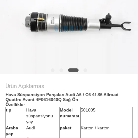
POLICY
Ürün Açıklaması
Hava Süspansiyon Parçaları Audi A6 / C6 4f S6 Allroad
Quattro Avant 4F0616040Q Sağ Ön
Özellikler
tip
Hava
Model
501005
süspansiyonu
numarası.
yay
Araba
Audi
paket
Karton / karton
yap