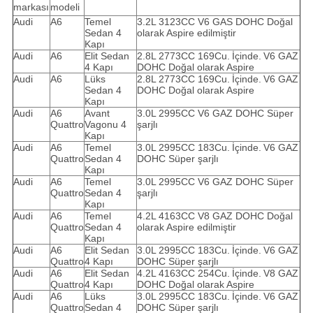
markası
modeli
Audi
A6
Temel
3.2L 3123CC V6 GAS DOHC Doğal
Sedan 4
olarak Aspire edilmiştir
Kapı
Audi
A6
Elit Sedan
2.8L 2773CC 169Cu.
İçinde.
V6 GAZ
4 Kapı
DOHC Doğal olarak Aspire
Audi
A6
Lüks
2.8L 2773CC 169Cu.
İçinde.
V6 GAZ
Sedan 4
DOHC Doğal olarak Aspire
Kapı
Audi
A6
Avant
3.0L 2995CC V6 GAZ DOHC Süper
Quattro
Vagonu 4
şarjlı
Kapı
Audi
A6
Temel
3.0L 2995CC 183Cu.
İçinde.
V6 GAZ
Quattro
Sedan 4
DOHC Süper şarjlı
Kapı
Audi
A6
Temel
3.0L 2995CC V6 GAZ DOHC Süper
Quattro
Sedan 4
şarjlı
Kapı
Audi
A6
Temel
4.2L 4163CC V8 GAZ DOHC Doğal
Quattro
Sedan 4
olarak Aspire edilmiştir
Kapı
Audi
A6
Elit Sedan
3.0L 2995CC 183Cu.
İçinde.
V6 GAZ
Quattro
4 Kapı
DOHC Süper şarjlı
Audi
A6
Elit Sedan
4.2L 4163CC 254Cu.
İçinde.
V8 GAZ
Quattro
4 Kapı
DOHC Doğal olarak Aspire
Audi
A6
Lüks
3.0L 2995CC 183Cu.
İçinde.
V6 GAZ
Quattro
Sedan 4
DOHC Süper şarjlı