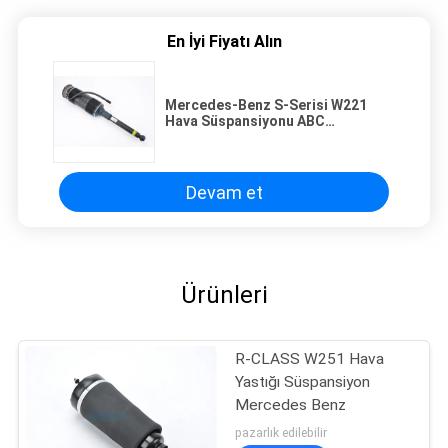
En İyi Fiyatı Alın
Mercedes-Benz S-Serisi W221
Hava Süspansiyonu ABC
A2213207913 A2213200113 Ön
Hava Şok Civarı
Devam et
Ürünleri
R-CLASS W251 Hava
Yastığı Süspansiyon
Mercedes Benz
pazarlık edilebilir