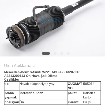
POLICY
Ürün Açıklaması
Mercedes-Benz S-Sınıfı W221 ABC A2213207913
A2213200113 Ön Hava Şok Dikme
Özellikler
tip
Havalı süspansiyon yayı
GUOMAT
505014
NO.
Araba
Mercedes-Benz
paket
Karton /
yapmak
karton
pozisyon
Ön
Garanti
Bir yıl