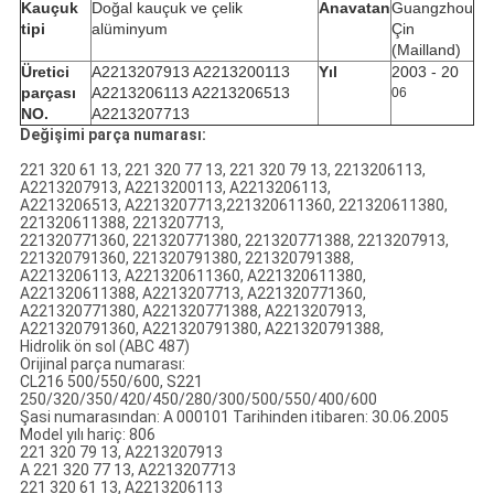
Kauçuk
Doğal kauçuk ve çelik
Anavatan
Guangzhou
tipi
alüminyum
Çin
(Mailland)
Üretici
A2213207913 A2213200113
Yıl
2003 - 20
parçası
A2213206113 A2213206513
06
NO.
A2213207713
Değişimi parça numarası:
221 320 61 13, 221 320 77 13, 221 320 79 13, 2213206113,
A2213207913, A2213200113, A2213206113,
A2213206513, A2213207713,221320611360, 221320611380,
221320611388, 2213207713,
221320771360, 221320771380, 221320771388, 2213207913,
221320791360, 221320791380, 221320791388,
A2213206113, A221320611360, A221320611380,
A221320611388, A2213207713, A221320771360,
A221320771380, A221320771388, A2213207913,
A221320791360, A221320791380, A221320791388,
Hidrolik ön sol (ABC 487)
Orijinal parça numarası:
CL216 500/550/600, S221
250/320/350/420/450/280/300/500/550/400/600
Şasi numarasından: A 000101 Tarihinden itibaren: 30.06.2005
Model yılı hariç: 806
221 320 79 13, A2213207913
A 221 320 77 13, A2213207713
221 320 61 13, A2213206113