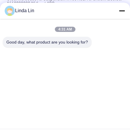
1663200030 Without ADS
Linda Lin
ML W164 Mercedes Hava Süspansiyonlu Hava Yaylı Çanta
A1643206113 A1643206013
4:31 AM
Oto Yedek Parça A1663201313 Ön Sol Süspansiyon Hava Yayı
Mercedes Benz ML-Class W166 için
Good day, what product are you looking for?
Popüler Kategoriler
Tüm
Süspansiyon Hava 
Endüstriyel Hava Yay
Yayı
Hava Süspansiyon 
Goodyear Hava Yayı
Kompresörü
Mercedes Hava 
BMW Hava 
Süspansiyonu
Süspansiyon 
Parçaları
Audi Hava 
Land Rover Hava Yay
Süspansiyon 