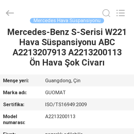
GUOMAT
AIR
SPRING
CO.
,
Mercedes Hava Süspansiyonu
LTD.
All
Rights
Mercedes-Benz S-Serisi W221
EV
Reserved.
Hava Süspansiyonu ABC
ÜRÜN:%
A2213207913 A2213200113
S
Ön Hava Şok Civarı
HAKKIMIZDA
Menşe yeri:
Guangdong, Çin
Marka adı:
GUOMAT
FABRIKA
Sertifika:
ISO/TS16949:2009
TURU
Model
A2213200113
numarası:
KALITE