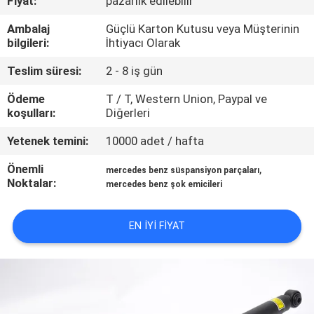
Fiyat:
pazarlık edilebilir
KONTROL
Ambalaj
Güçlü Karton Kutusu veya Müşterinin
bilgileri:
İhtiyacı Olarak
BIZIMLE
Teslim süresi:
2 - 8 iş gün
ILETIŞIME
GEÇIN
Ödeme
T / T, Western Union, Paypal ve
koşulları:
Diğerleri
Yetenek temini:
10000 adet / hafta
BIR
TEKLIF
Önemli
,
mercedes benz süspansiyon parçaları
Noktalar:
mercedes benz şok emicileri
ISTEĞI
EN IYI FIYAT
SITE
HARITASI
PRIVACY