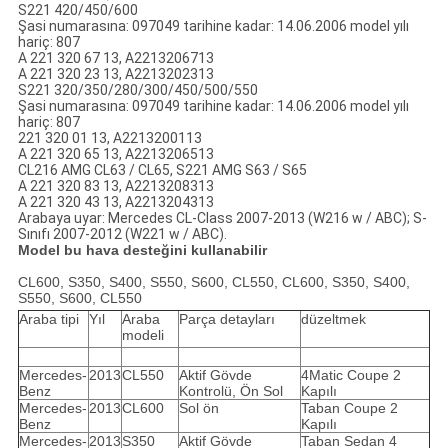
S221 420/450/600
Şasi numarasına: 097049 tarihine kadar: 14.06.2006 model yılı
hariç: 807
A 221 320 67 13, A2213206713
A 221 320 23 13, A2213202313
S221 320/350/280/300/450/500/550
Şasi numarasına: 097049 tarihine kadar: 14.06.2006 model yılı
hariç: 807
221 320 01 13, A2213200113
A 221 320 65 13, A2213206513
CL216 AMG CL63 / CL65, S221 AMG S63 / S65
A 221 320 83 13, A2213208313
A 221 320 43 13, A2213204313
Arabaya uyar: Mercedes CL-Class 2007-2013 (W216 w / ABC); S-
Sınıfı 2007-2012 (W221 w / ABC).
Model bu hava desteğini kullanabilir
CL600, S350, S400, S550, S600, CL550, CL600, S350, S400,
S550, S600, CL550
Araba tipi
Yıl
Araba
Parça detayları
düzeltmek
modeli
Mercedes-
2013
CL550
Aktif Gövde
4Matic Coupe 2
Benz
Kontrolü, Ön Sol
Kapılı
Mercedes-
2013
CL600
Sol ön
Taban Coupe 2
Benz
Kapılı
Mercedes-
2013
S350
Aktif Gövde
Taban Sedan 4