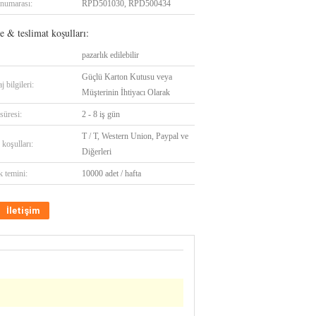
numarası:
RPD501030, RPD500434
 & teslimat koşulları:
pazarlık edilebilir
Güçlü Karton Kutusu veya
 bilgileri:
Müşterinin İhtiyacı Olarak
süresi:
2 - 8 iş gün
T / T, Western Union, Paypal ve
koşulları:
Diğerleri
k temini:
10000 adet / hafta
İletişim