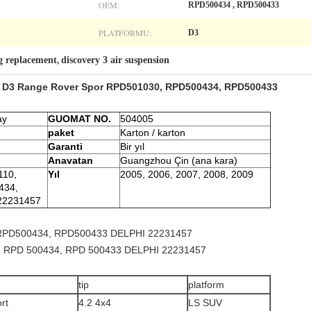
OEM:
RPD500434 , RPD500433
PLATFORMU:
D3
ng replacement
discovery 3 air suspension
,
3 D3 Range Rover Spor RPD501030, RPD500434, RPD500433
ay
GUOMAT NO.
504005
paket
Karton / karton
Garanti
Bir yıl
Anavatan
Guangzhou Çin (ana kara)
110,
Yıl
2005, 2006, 2007, 2008, 2009
434,
22231457
RPD500434, RPD500433 DELPHI 22231457
, RPD 500434, RPD 500433 DELPHI 22231457
tip
platform
rt
4.2 4x4
LS SUV