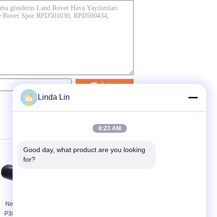
İletişim
Linda Lin
8:23 AM
Good day, what product are you looking 
for?
Nesil II 4.0 ve 4.6
Hava Yayı
P38a Land Rover
RNB501410 Delphi