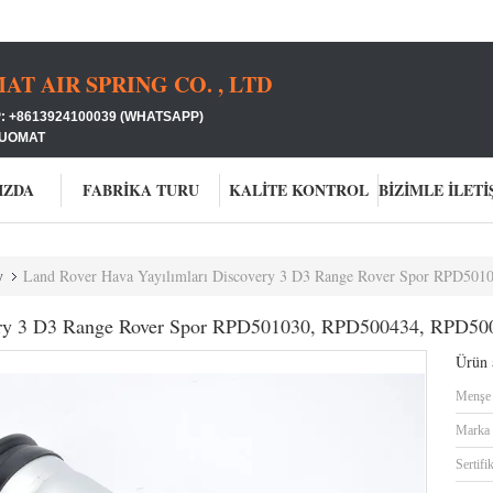
 AIR SPRING CO. , LTD
: +8613924100039 (WHATSAPP)
GUOMAT
IZDA
FABRIKA TURU
KALITE KONTROL
y
Land Rover Hava Yayılımları Discovery 3 D3 Range Rover Spor RPD50
very 3 D3 Range Rover Spor RPD501030, RPD500434, RPD50
Ürün a
Menşe 
Marka 
Sertifi