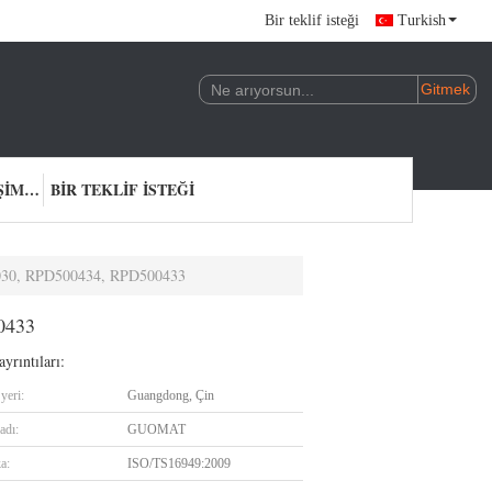
Bir teklif isteği
Turkish
BIZIMLE ILETIŞIME GEÇIN
BIR TEKLIF ISTEĞI
1030, RPD500434, RPD500433
0433
yrıntıları:
yeri:
Guangdong, Çin
adı:
GUOMAT
ka:
ISO/TS16949:2009