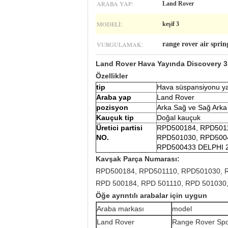
ARABA YAP:
Land Rover
MODELI:
keşif 3
VURGULAMAK:
range rover air spri
Land Rover Hava Yayında Discovery 
Özellikler
tip
Hava süspansiyonu y
Araba yap
Land Rover
pozisyon
Arka Sağ ve Sağ Arka
Kauçuk tip
Doğal kauçuk
Üretici partisi
RPD500184, RPD501
NO.
RPD501030, RPD500
RPD500433 DELPHI 
Kavşak Parça Numarası:
RPD500184, RPD501110, RPD501030, 
RPD 500184, RPD 501110, RPD 501030
Öğe ayrıntılı arabalar için uygun
Araba markası
model
Land Rover
Range Rover Spo