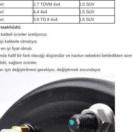
rt
2.7 TDVM 4x4
LS SUV
rt
4.4 4x4
LS SUV
rt
3.6 TD 8 4x4
LS SUV
 taahhüdü:
aliteli ürünler üretiyoruz.
yi kalitede olmalıyız.
n iyi fiyat olmalı.
ında hafif bir fark olacağı düşünülür ve navlun sebebini bekledikten son
iki, sağlam ürünler.
rı için değiştirilmesi gerekiyor, değiştirmek zorundayız.