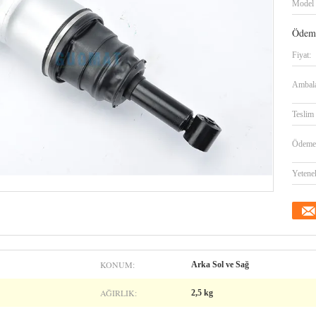
Model 
Ödeme
Fiyat:
Ambalaj
Teslim 
Ödeme 
Yetene
KONUM:
Arka Sol ve Sağ
AĞIRLIK:
2,5 kg