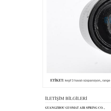
ETIKET:
,
keşif 3 havalı süspansiyon
range 
İLETIŞIM BILGILERI
GUANGZHOU GUOMAT AIR SPRING CO. ,