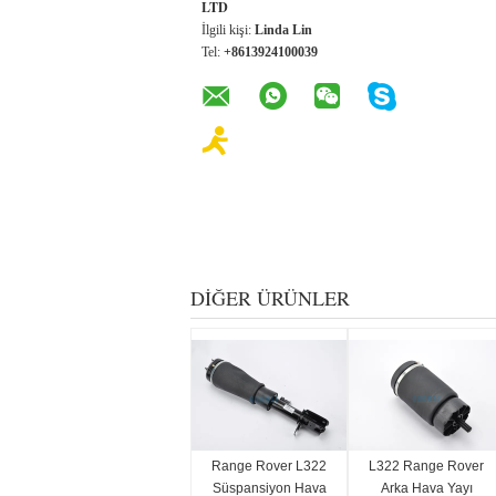
LTD
İlgili kişi:
Linda Lin
Tel:
+8613924100039
DIĞER ÜRÜNLER
Range Rover L322
L322 Range Rover
Süspansiyon Hava
Arka Hava Yayı