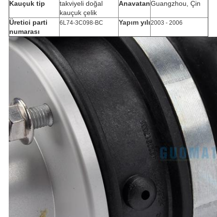
Kauçuk tip
takviyeli doğal
Anavatan
Guangzhou, Çin
kauçuk çelik
Üretici parti
Yapım
yılı
6L74-3C098-BC
2003 - 2006
numarası