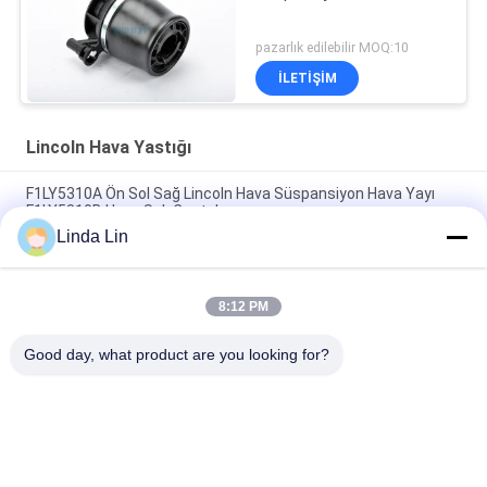
pazarlık edilebilir MOQ:10
İLETIŞIM
Lincoln Hava Yastığı
F1LY5310A Ön Sol Sağ Lincoln Hava Süspansiyon Hava Yayı
F1LY5310B Hava Şok Çantaları
Linda Lin
Ön hava süspansiyonu yay 3U2Z5310DA LINCOLN Otomatik
parçaları ile uyumludur
8:12 PM
OEM Kalite LINCOLN CONTINENTAL 1984-1987 (5.0 LITER V8)
Arka Hava Baharı
Good day, what product are you looking for?
Popüler Kategoriler
Tüm
Süspansiyon Hava 
Endüstriyel Hava Yay
Yayı