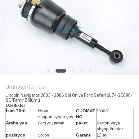
POLICY
Ürün Açıklaması
Lincoln Navigator 2003 - 2006 Sol Ön ve Ford Seferi 6L74-3C098-
BC Tamir Bölümü
Özellikler
İsim Türü
Hava
GUOMAT
503020
süspansiyonu yay
NO.
Araba yap
paket
Karton veya
Ford ve Lincoln
ahşap kutular
pozisyon
Garanti
12 ay
Sol ön