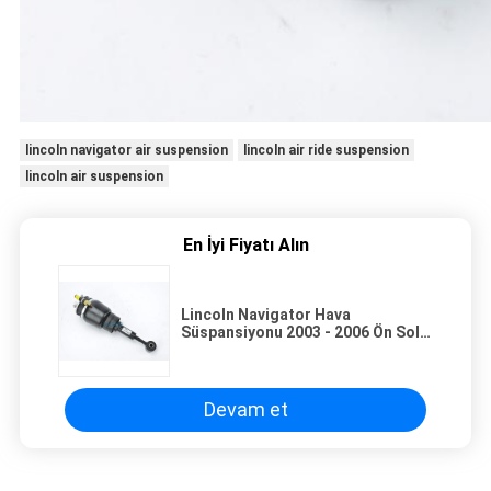
lincoln navigator air suspension
lincoln air ride suspension
lincoln air suspension
En İyi Fiyatı Alın
Lincoln Navigator Hava
Süspansiyonu 2003 - 2006 Ön Sol
ve Ford Seferi 6L74-3C098-BC
Tamir Bölümü
Devam et