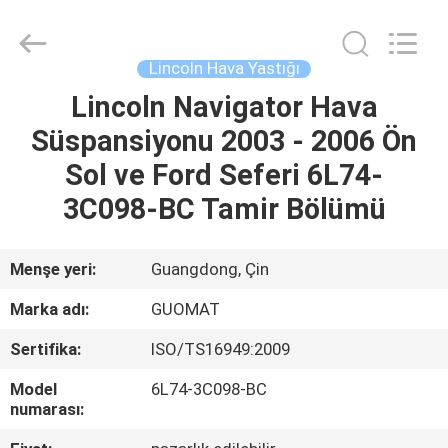
GUOMAT
AIR
SPRING
CO.
,
Lincoln Hava Yastığı
LTD.
All
Rights
Lincoln Navigator Hava
EV
Reserved.
Süspansiyonu 2003 - 2006 Ön
ÜRÜN:%
Sol ve Ford Seferi 6L74-
S
3C098-BC Tamir Bölümü
HAKKIMIZDA
Menşe yeri:
Guangdong, Çin
Marka adı:
GUOMAT
FABRIKA
Sertifika:
ISO/TS16949:2009
TURU
Model
6L74-3C098-BC
numarası:
KALITE