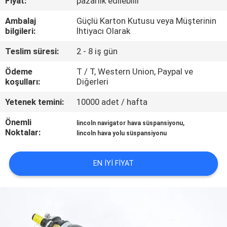
Fiyat:
pazarlık edilebilir
KONTROL
Ambalaj
Güçlü Karton Kutusu veya Müşterinin
bilgileri:
İhtiyacı Olarak
BIZIMLE
Teslim süresi:
2 - 8 iş gün
ILETIŞIME
GEÇIN
Ödeme
T / T, Western Union, Paypal ve
koşulları:
Diğerleri
Yetenek temini:
10000 adet / hafta
BIR
TEKLIF
Önemli
,
lincoln navigator hava süspansiyonu
Noktalar:
lincoln hava yolu süspansiyonu
ISTEĞI
EN IYI FIYAT
SITE
HARITASI
PRIVACY