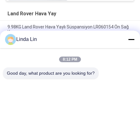
Land Rover Hava Yay
9.98KG Land Rover Hava Yaylı Süspansiyon LR060154 Ön Sağ
Konum
Linda Lin
2013 Land Rover Hava Yaylı Ön Sol LR060155 / Hava
Süspansiyon Parçaları
8:12 PM
Nesil II 4.0 ve 4.6 P38a Land Rover Hava Yaylı Kauçuk Körükler
REB101740 Ön
Good day, what product are you looking for?
Popüler Kategoriler
Tüm
Süspansiyon Hava 
Endüstriyel Hava Yay
Yayı
Hava Süspansiyon 
Goodyear Hava Yayı
Kompresörü