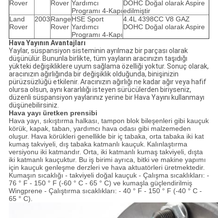
Rover
Rover
Yardımcı
DOHC Doğal olarak Aspire
Programı 4-Kapı
edilmiştir
Land
2003
Range
HSE Sport
4.4L 4398CC V8 GAZ
Rover
Rover
Yardımcı
DOHC Doğal olarak Aspire
Programı 4-Kapı
Hava Yayının Avantajları
Yaylar, süspansiyon sisteminin ayrılmaz bir parçası olarak
düşünülür. Bununla birlikte, tüm yayların aracınızın taşıdığı
yükteki değişikliklere uyum sağlama özelliği yoktur. Sonuç olarak,
aracınızın ağırlığında bir değişiklik olduğunda, binişinizin
pürüzsüzlüğü etkilenir. Aracınızın ağırlığı ne kadar ağır veya hafif
olursa olsun, aynı kararlılığı isteyen sürücülerden biriyseniz,
düzenli süspansiyon yaylarınız yerine bir Hava Yayını kullanmayı
düşünebilirsiniz.
Hava yayı üretken prensibi
Hava yayı, sıkıştırma halkası, tampon blok bileşenleri gibi kauçuk
körük, kapak, taban, yardımcı hava odası gibi malzemeden
oluşur. Hava körükleri genellikle bir iç tabaka, orta tabaka iki kat
kumaş takviyeli, dış tabaka katmanlı kauçuk.
Kalınlaştırma
versiyonu iki katmandır. Orta, iki katmanlı kumaş takviyeli, dışta
iki katmanlı kauçuktur. Bu iş birimi ayrıca, bitki ve makine yapımı
için kauçuk genleşme derzleri ve hava aktuatörleri üretmektedir.
Kumaşın sıcaklığı - takviyeli doğal kauçuk - Çalışma sıcaklıkları: -
76 ° F - 150 ° F (-60 ° C - 65 ° C) ve kumaşla güçlendirilmiş
Wingprene - Çalıştırma sıcaklıkları: - 40 ° F - 150 ° F (-40 ° C -
65 ° C).