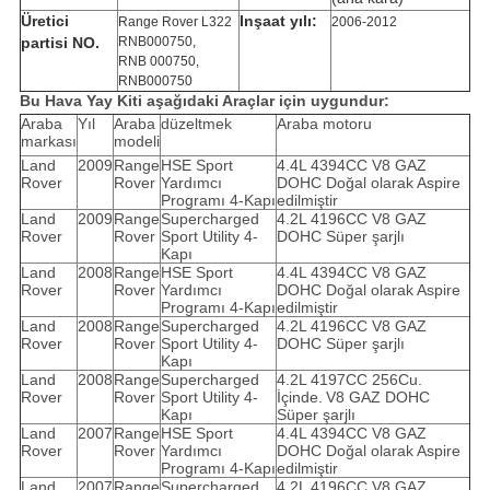
Üretici
Inşaat yılı:
Range Rover L322
2006-2012
partisi NO.
RNB000750,
RNB 000750,
RNB000750
Bu Hava Yay Kiti aşağıdaki Araçlar için uygundur:
Araba
Yıl
Araba
düzeltmek
Araba motoru
markası
modeli
Land
2009
Range
HSE Sport
4.4L 4394CC V8 GAZ
Rover
Rover
Yardımcı
DOHC Doğal olarak Aspire
Programı 4-Kapı
edilmiştir
Land
2009
Range
Supercharged
4.2L 4196CC V8 GAZ
Rover
Rover
Sport Utility 4-
DOHC Süper şarjlı
Kapı
Land
2008
Range
HSE Sport
4.4L 4394CC V8 GAZ
Rover
Rover
Yardımcı
DOHC Doğal olarak Aspire
Programı 4-Kapı
edilmiştir
Land
2008
Range
Supercharged
4.2L 4196CC V8 GAZ
Rover
Rover
Sport Utility 4-
DOHC Süper şarjlı
Kapı
Land
2008
Range
Supercharged
4.2L 4197CC 256Cu.
Rover
Rover
Sport Utility 4-
İçinde.
V8 GAZ DOHC
Kapı
Süper şarjlı
Land
2007
Range
HSE Sport
4.4L 4394CC V8 GAZ
Rover
Rover
Yardımcı
DOHC Doğal olarak Aspire
Programı 4-Kapı
edilmiştir
Land
2007
Range
Supercharged
4.2L 4196CC V8 GAZ