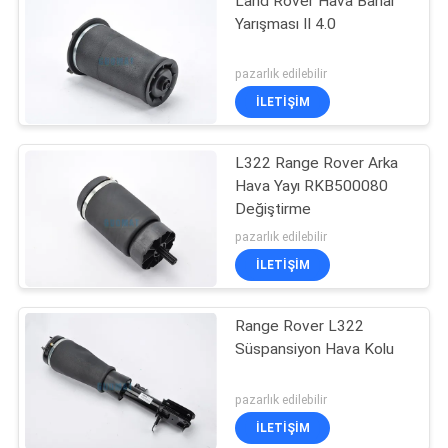
Land Rover Hava Bahar
Yarışması II 4.0
pazarlık edilebilir
İLETIŞIM
L322 Range Rover Arka
Hava Yayı RKB500080
Değiştirme
pazarlık edilebilir
İLETIŞIM
Range Rover L322
Süspansiyon Hava Kolu
pazarlık edilebilir
İLETIŞIM