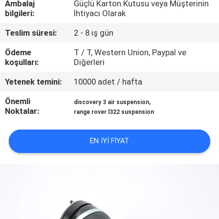
Ambalaj
Güçlü Karton Kutusu veya Müşterinin
KONTROL
bilgileri:
İhtiyacı Olarak
Teslim süresi:
2 - 8 iş gün
BIZIMLE
ILETIŞIME
Ödeme
T / T, Western Union, Paypal ve
koşulları:
Diğerleri
GEÇIN
Yetenek temini:
10000 adet / hafta
BIR
Önemli
,
discovery 3 air suspension
Noktalar:
range rover l322 suspension
TEKLIF
ISTEĞI
EN IYI FIYAT
SITE
HARITASI
PRIVACY