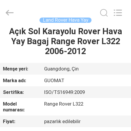
GUOMAT
AIR
SPRING
CO.
,
Land Rover Hava Yay
LTD.
All
Rights
Açık Sol Karayolu Rover Hava
EV
Reserved.
Yay Bagaj Range Rover L322
ÜRÜN:%
2006-2012
S
Menşe yeri:
Guangdong, Çin
HAKKIMIZDA
Marka adı:
GUOMAT
Sertifika:
ISO/TS16949:2009
FABRIKA
Model
Range Rover L322
TURU
numarası:
Fiyat:
pazarlık edilebilir
KALITE