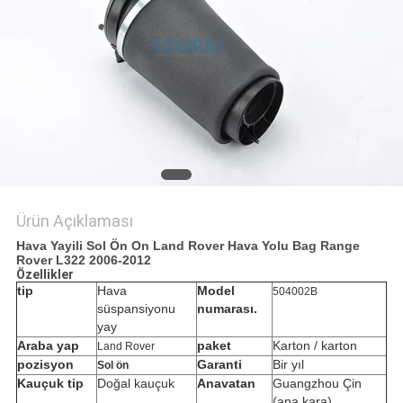
POLICY
Ürün Açıklaması
Hava Yayili Sol Ön On Land Rover Hava Yolu Bag Range
Rover L322 2006-2012
Özellikler
tip
Hava
Model
504002B
süspansiyonu
numarası.
yay
Araba yap
paket
Karton / karton
Land Rover
pozisyon
Garanti
Bir yıl
Sol ön
Kauçuk tip
Doğal kauçuk
Anavatan
Guangzhou Çin
(ana kara)