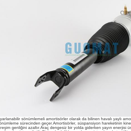
yarlanabilir sönümlemeli amortisörler olarak da bilinen havalı yaylı amort
önümleme sürecinden geçer.Amortisörler, süspansiyon hareketinin kineti
itreşim genliğini azaltır.Araç dengesiz bir yolda giderken yayın enerjisi 