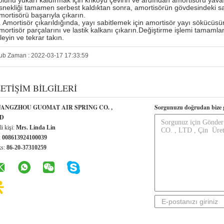
olunu yukarı kaldırmak için krikoyu çevirin ve ardından amortisörü yav
snekliği tamamen serbest kaldıktan sonra, amortisörün gövdesindeki 
mortisörü başarıyla çıkarın.
. Amortisör çıkarıldığında, yayı sabitlemek için amortisör yayı sökücüsü
mortisör parçalarını ve lastik kalkanı çıkarın.Değiştirme işlemi tamaml
zleyin ve tekrar takın.
ub Zaman : 2022-03-17 17:33:59
LETIŞIM BILGILERI
ANGZHOU GUOMAT AIR SPRING CO. ,
Sorgunuzu doğrudan bize 
D
li kişi:
Mrs. Linda Lin
:
008613924100039
ks:
86-20-37310259