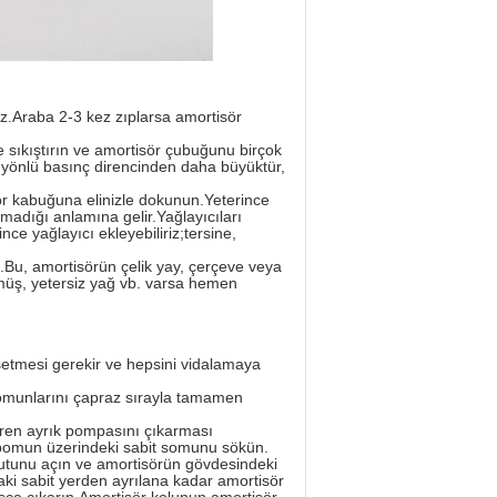
z.Araba 2-3 kez zıplarsa amortisör
 sıkıştırın ve amortisör çubuğunu birçok
ı yönlü basınç direncinden daha büyüktür,
ör kabuğuna elinizle dokunun.Yeterince
şmadığı anlamına gelir.Yağlayıcıları
nce yağlayıcı ekleyebiliriz;tersine,
.Bu, amortisörün çelik yay, çerçeve veya
müş, yetersiz yağ vb. varsa hemen
şetmesi gerekir ve hepsini vidalamaya
 somunlarını çapraz sırayla tamamen
fren ayrık pompasını çıkarması
lı bomun üzerindeki sabit somunu sökün.
aputunu açın ve amortisörün gövdesindeki
ki sabit yerden ayrılana kadar amortisör