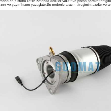
radan da pistona iletilir.Pistonda delikler vardır ve piston hareket ettiği
ızını ve yayın hızını yavaşlatır.Bu nedenle aracın titreşimini azaltır ve a