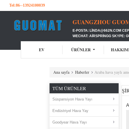
Tel:
86--13924100039
GUANGZHOU GUOMAT
E-POSTA: LINDA@662N.COM CEP
WECHAT: AIRSPRINGG SKYPE: 
EV
ÜRÜNLER
HAKKIM
Ana sayfa
Haberler
Araba hava yaylı amo
TÜM ÜRÜNLER
ŞI
Süspansiyon Hava Yayı
A
Endüstriyel Hava Yay
Goodyear Hava Yayı