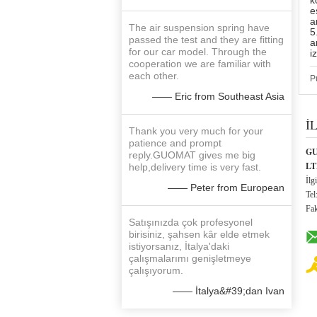
k
e
a
The air suspension spring have
5
passed the test and they are fitting
a
for our car model. Through the
i
cooperation we are familiar with
each other.
P
—— Eric from Southeast Asia
İ
Thank you very much for your
patience and prompt
GU
reply.GUOMAT gives me big
LT
help,delivery time is very fast.
İlgi
—— Peter from European
Tel
Fa
Satışınızda çok profesyonel
birisiniz, şahsen kâr elde etmek
istiyorsanız, İtalya'daki
çalışmalarımı genişletmeye
çalışıyorum.
—— İtalya&#39;dan Ivan