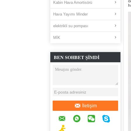
o
Kabin Hava Amortisörü
h
Hava Yayımı Minder
elektrikli su pompası
MİK
BEN SOHBET ŞIMDI
İletişim