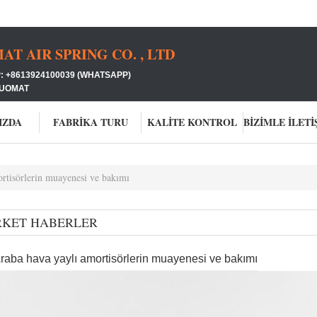
 AIR SPRING CO. , LTD
: +8613924100039 (WHATSAPP)
GUOMAT
IZDA
FABRIKA TURU
KALITE KONTROL
rtisörlerin muayenesi ve bakımı
RKET HABERLER
raba hava yaylı amortisörlerin muayenesi ve bakımı