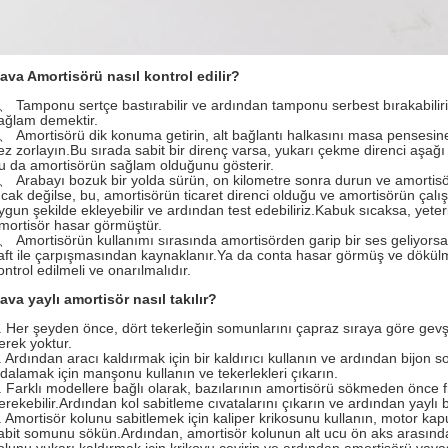
ava Amortisörü nasıl kontrol edilir?
、 Tamponu sertçe bastırabilir ve ardından tamponu serbest bırakabiliri
ağlam demektir.
、 Amortisörü dik konuma getirin, alt bağlantı halkasını masa pensesine
ez zorlayın.Bu sırada sabit bir direnç varsa, yukarı çekme direnci aşağ
u da amortisörün sağlam olduğunu gösterir.
、 Arabayı bozuk bir yolda sürün, on kilometre sonra durun ve amortis
ıcak değilse, bu, amortisörün ticaret direnci olduğu ve amortisörün çalı
ygun şekilde ekleyebilir ve ardından test edebiliriz.Kabuk sıcaksa, yeteri
mortisör hasar görmüştür.
、 Amortisörün kullanımı sırasında amortisörden garip bir ses geliyorsa
aft ile çarpışmasından kaynaklanır.Ya da conta hasar görmüş ve dökül
ontrol edilmeli ve onarılmalıdır.
ava yaylı amortisör nasıl takılır?
. Her şeyden önce, dört tekerleğin somunlarını çapraz sıraya göre gev
erek yoktur.
. Ardından aracı kaldırmak için bir kaldırıcı kullanın ve ardından bijon
idalamak için manşonu kullanın ve tekerlekleri çıkarın.
. Farklı modellere bağlı olarak, bazılarının amortisörü sökmeden önce 
erekebilir.Ardından kol sabitleme cıvatalarını çıkarın ve ardından yay
. Amortisör kolunu sabitlemek için kaliper krikosunu kullanın, motor k
abit somunu sökün.Ardından, amortisör kolunun alt ucu ön aks arasında