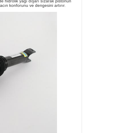
nde hidrolik yağı dışarı sızarak pistonun
racın konforunu ve dengesini artırır.