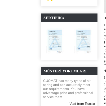
SERTIFIKA
H
1
s
2
k
b
3
s
u
a
4
ş
k
MÜŞTERI YORUMLARI
H
1
GUOMAT has many types of air
g
spring and can accurately meet
2
v
our requirements. You have
3
advantage price and professional
g
service team.
4
s
—— Vlad from Russia